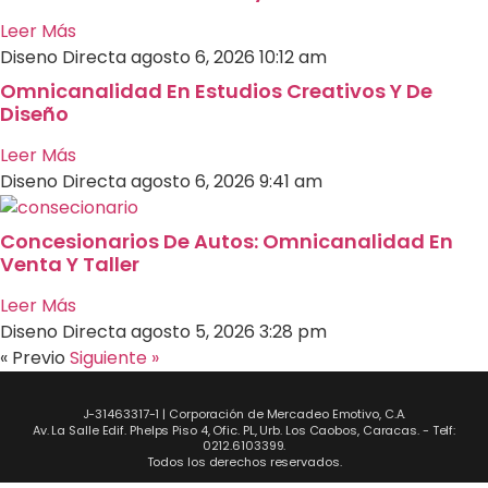
Leer Más
Diseno Directa
agosto 6, 2026
10:12 am
Omnicanalidad En Estudios Creativos Y De
Diseño
Leer Más
Diseno Directa
agosto 6, 2026
9:41 am
Concesionarios De Autos: Omnicanalidad En
Venta Y Taller
Leer Más
Diseno Directa
agosto 5, 2026
3:28 pm
« Previo
Siguiente »
J-31463317-1 | Corporación de Mercadeo Emotivo, C.A.
Av. La Salle Edif. Phelps Piso 4, Ofic. PL, Urb. Los Caobos, Caracas. - Telf:
0212.6103399.
Todos los derechos reservados.