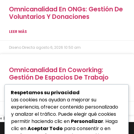
Omnicanalidad En ONGs: Gestión De
Voluntarios Y Donaciones
LEER MÁS
Diseno Directa
agosto 6, 2026
10:50 am
Omnicanalidad En Coworking:
Gestión De Espacios De Trabajo
Respetamos su privacidad
LEER MÁS
Las cookies nos ayudan a mejorar su
experiencia, ofrecer contenido personalizado
Diseno Directa
agosto 6, 2026
10:42 am
y analizar el tráfico. Puede elegir qué cookies
« Previo
Siguiente »
permitir haciendo clic en
Personalizar
. Haga
clic en
Aceptar Todo
para consentir o en