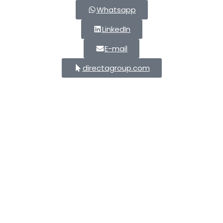
Whatsapp
LinkedIn
E-mail
directagroup.com